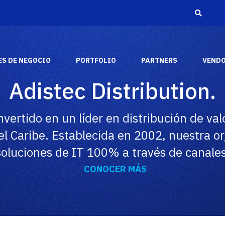
S DE NEGOCIO
PORTFOLIO
PARTNERS
VEND
Adistec Distribution.
Adistec Media &
Reconocimientos
Entertainment
nvertido en un líder en distribución de va
A través de los años, hemos recibido varios
Adistec Media & Entertainment Business Unit
el Caribe. Establecida en 2002, nuestra o
reconocimientos y premios de la industria de
aporta nuestras capacidades comerciales y
los fabricantes más respetados del mercado.
tecnológicas para brindar soluciones de audio y
soluciones de IT 100% a través de canales
video a nuestros socios en todo el continente
americano.
SABER MÁS
CONOCER MÁS
SABER MAS