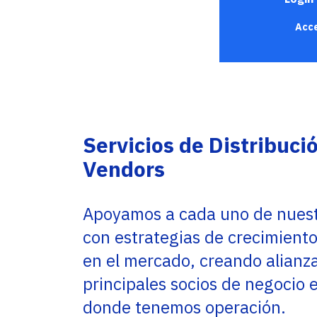
Service Providers
Oficinas
Programs
Acce
Con sede en Miami, EE. UU., Adistec tiene
Adistec Service Providers Programs (ASPP)
operaciones locales en 17 países de América
ofrece programas específicos para
Latina, con más de 300 empleados.
proveedores de servicios basados en el
modelo de suscripción mensual.
SABER MÁS
SABER MÁS
Servicios de Distribuci
Vendors
Apoyamos a cada uno de nuest
con estrategias de crecimient
en el mercado, creando alianza
principales socios de negocio e
donde tenemos operación.