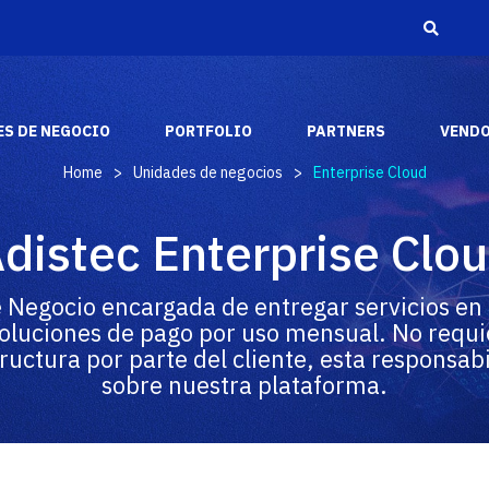
S DE NEGOCIO
PORTFOLIO
PARTNERS
VEND
Home
>
Unidades de negocios
>
Enterprise Cloud
Adistec Media &
Reconocimientos
distec Enterprise Clo
Entertainment
A través de los años, hemos recibido varios
Adistec Media & Entertainment Business Unit
reconocimientos y premios de la industria de
aporta nuestras capacidades comerciales y
e Negocio encargada de entregar servicios e
los fabricantes más respetados del mercado.
tecnológicas para brindar soluciones de audio y
oluciones de pago por uso mensual. No requi
video a nuestros socios en todo el continente
americano.
ructura por parte del cliente, esta responsa
SABER MÁS
sobre nuestra plataforma.
SABER MAS