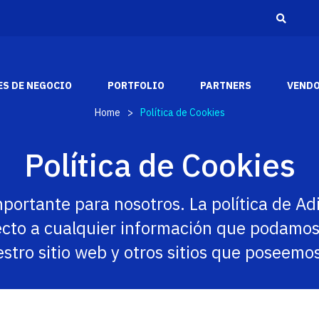
S DE NEGOCIO
PORTFOLIO
PARTNERS
VEND
Home
>
Política de Cookies
Adistec Media &
Reconocimientos
Política de Cookies
Entertainment
A través de los años, hemos recibido varios
Adistec Media & Entertainment Business Unit
reconocimientos y premios de la industria de
aporta nuestras capacidades comerciales y
portante para nosotros. La política de Ad
los fabricantes más respetados del mercado.
tecnológicas para brindar soluciones de audio y
video a nuestros socios en todo el continente
ecto a cualquier información que podamos 
americano.
SABER MÁS
estro sitio web y otros sitios que poseemo
SABER MAS