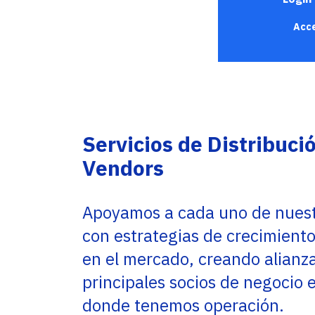
Service Providers
Oficinas
Programs
Acce
Con sede en Miami, EE. UU., Adistec tiene
Adistec Service Providers Programs(ASPP)
operaciones locales en 17 países de América
ofrece programas específicos para
Latina, con más de 300 empleados.
proveedores de servicios basados en el
modelo de suscripción mensual.
SABER MÁS
SABER MÁS
Servicios de Distribuci
Vendors
Apoyamos a cada uno de nuest
con estrategias de crecimient
en el mercado, creando alianza
principales socios de negocio e
donde tenemos operación.